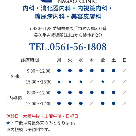
内科・消化器内科・内視鏡内科・
糖尿病内科・美容皮膚科
〒480-1128 愛知県長久手市勝入塚301番
長久手古戦場駅1出口から徒歩約2分
TEL.
0561-56-1808
診療時間
月
火
水
木
金
土
日
9:00～12:00
●
●
●
●
●
●
／
外来
15:30～18:30
★
★
★
／
★
／
／
8:30～12:00
●
●
●
●
●
●
／
内視鏡
13:00～17:00
●
●
●
／
●
●
／
休診日：木曜午後・土曜午後・日祝日
★
…午後は院長外来のみとなります。
※内視鏡は予約制です。