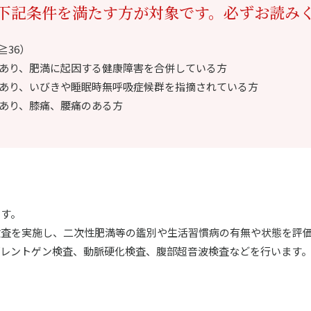
下記条件を満たす方が対象です。必ずお読み
≧36）
）があり、肥満に起因する健康障害を合併している方
）があり、いびきや睡眠時無呼吸症候群を指摘されている方
があり、膝痛、腰痛のある方
す。
検査を実施し、二次性肥満等の鑑別や生活習慣病の有無や状態を評
レントゲン検査、動脈硬化検査、腹部超音波検査などを行います