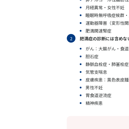
月経異常・女性不妊
睡眠時無呼吸症候群・
運動器障害（変形性関
肥満関連腎症
肥満症の診断には含めな
がん：大腸がん・食道
胆石症
静脈血栓症・肺塞栓症
気管支喘息
皮膚疾患：黒色表皮腫
男性不妊
胃食道逆流症
精神疾患