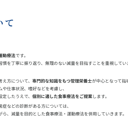
いて
運動療法
です。
習慣を丁寧に振り返り、無理のない減量を目指すことを重視してい
考え方について、
専門的な知識をもつ管理栄養士
が中心となって指
ムや仕事状況、嗜好などを考慮し、
設定したうえで、
個別に適した食事療法をご提案
します。
常症などの診断がある方については、
がら、減量を目的とした食事療法・運動療法を併用していきます。