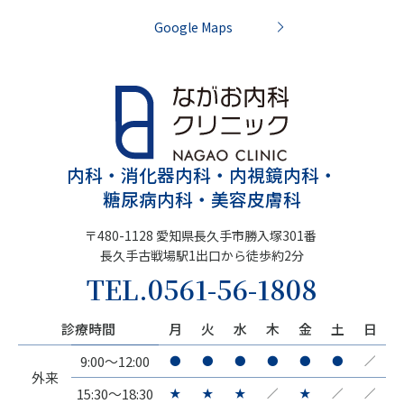
Google Maps
内科・消化器内科・内視鏡内科・
糖尿病内科・美容皮膚科
〒480-1128 愛知県長久手市勝入塚301番
長久手古戦場駅1出口から徒歩約2分
TEL.
0561-56-1808
診療時間
月
火
水
木
金
土
日
9:00～12:00
●
●
●
●
●
●
／
外来
15:30～18:30
★
★
★
／
★
／
／