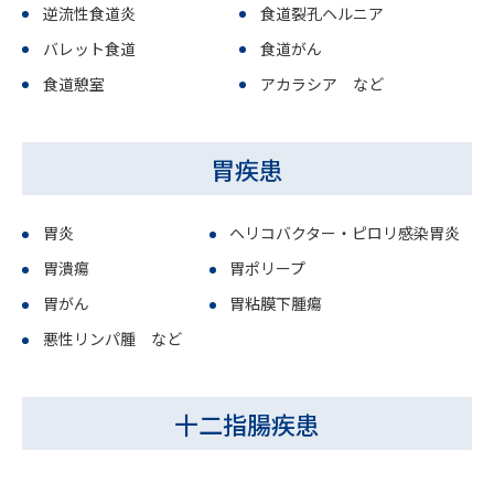
逆流性食道炎
食道裂孔ヘルニア
バレット食道
食道がん
食道憩室
アカラシア など
胃疾患
胃炎
ヘリコバクター・ピロリ感染胃炎
胃潰瘍
胃ポリープ
胃がん
胃粘膜下腫瘍
悪性リンパ腫 など
十二指腸疾患