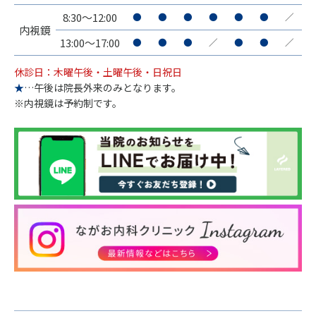
8:30～12:00
●
●
●
●
●
●
／
内視鏡
13:00～17:00
●
●
●
／
●
●
／
休診日：木曜午後・土曜午後・日祝日
★
…午後は院長外来のみとなります。
※内視鏡は予約制です。