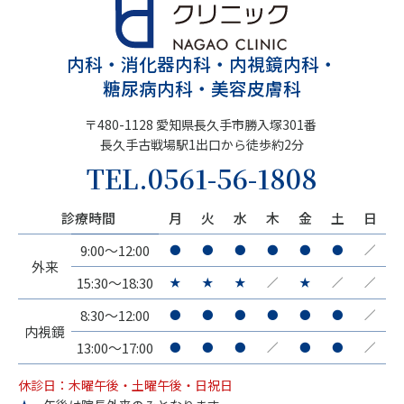
内科・消化器内科・内視鏡内科・
糖尿病内科・美容皮膚科
〒480-1128 愛知県長久手市勝入塚301番
長久手古戦場駅1出口から徒歩約2分
TEL.
0561-56-1808
診療時間
月
火
水
木
金
土
日
9:00～12:00
●
●
●
●
●
●
／
外来
15:30～18:30
★
★
★
／
★
／
／
8:30～12:00
●
●
●
●
●
●
／
内視鏡
13:00～17:00
●
●
●
／
●
●
／
休診日：木曜午後・土曜午後・日祝日