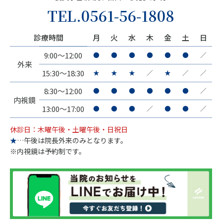
TEL.
0561-56-1808
診療時間
月
火
水
木
金
土
日
9:00～12:00
●
●
●
●
●
●
／
外来
15:30～18:30
★
★
★
／
★
／
／
8:30～12:00
●
●
●
●
●
●
／
内視鏡
13:00～17:00
●
●
●
／
●
●
／
休診日：木曜午後・土曜午後・日祝日
★
…午後は院長外来のみとなります。
※内視鏡は予約制です。